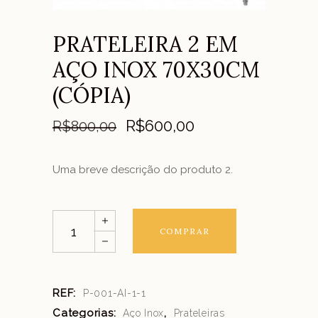
PRATELEIRA 2 EM
AÇO INOX 70X30CM
(CÓPIA)
R$
600,00
R$
800,00
Uma breve descrição do produto 2.
Quantity
COMPRAR
REF:
P-001-AI-1-1
Categorias:
,
Aço Inox
Prateleiras